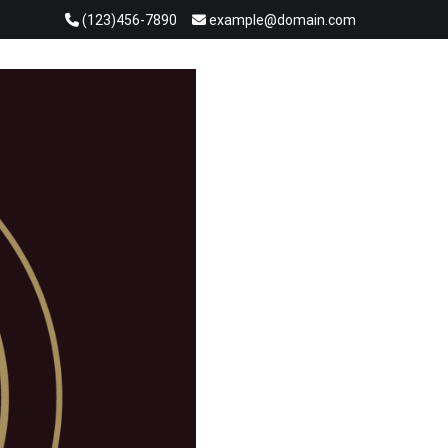
(123)456-7890
example@domain.com